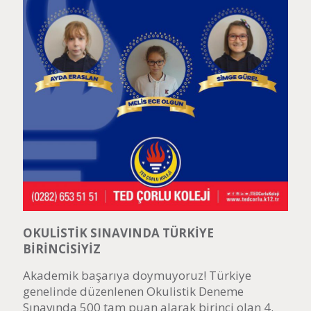
OKULİSTİK SINAVINDA TÜRKİYE
BİRİNCİSİYİZ
Akademik başarıya doymuyoruz! Türkiye
genelinde düzenlenen Okulistik Deneme
Sınavında 500 tam puan alarak birinci olan 4.