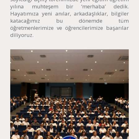
yılına muhteşem bir ‘merhaba’ dedik.
Hayatımıza yeni anılar, arkadaşlıklar, bilgiler
katacağımız bu dönemde tüm
öğretmenlerimize ve öğrencilerimize başarılar
diliyoruz.