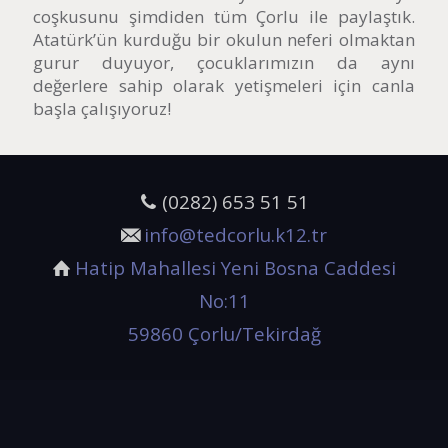
coşkusunu şimdiden tüm Çorlu ile paylaştık.
Atatürk’ün kurduğu bir okulun neferi olmaktan
gurur duyuyor, çocuklarımızın da aynı
değerlere sahip olarak yetişmeleri için canla
başla çalışıyoruz!
(0282) 653 51 51
info@tedcorlu.k12.tr
Hatip Mahallesi Yeni Bosna Caddesi
No:11
59860 Çorlu/Tekirdağ