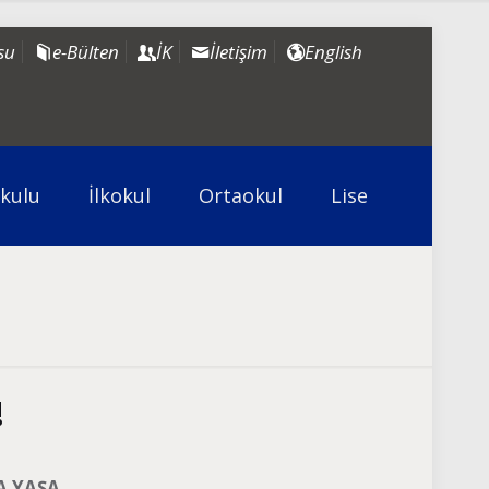
su
e-Bülten
İK
İletişim
English
kulu
İlkokul
Ortaokul
Lise
!
A YAŞA