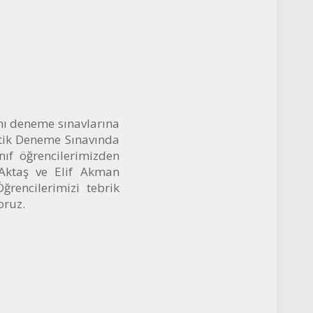
ını deneme sınavlarına
stik Deneme Sınavında
ıf öğrencilerimizden
Aktaş ve Elif Akman
Öğrencilerimizi tebrik
oruz.