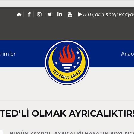
TED Çorlu Koleji Radyo
irimler
Anao
TED'Lİ OLMAK AYRICALIKTIR
BUGÜN KAYDOL, AYRICALIĞI HAYATIN BOYUNC