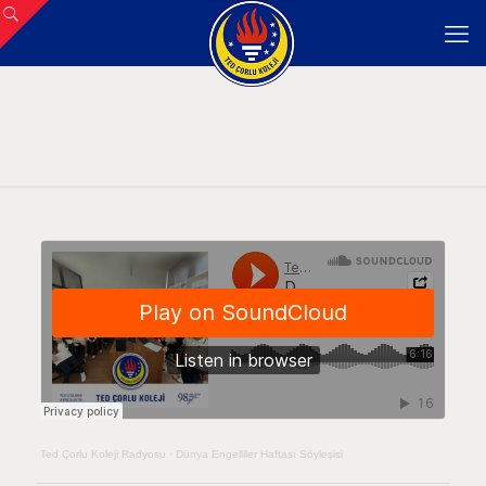
Ted Çorlu Koleji Radyosu
·
Dünya Engelliler Haftası Söyleşisi