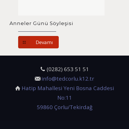
Anneler Günü Söyleşisi
Devamı
(0282) 653 51 51
info@tedcorlu.k12.tr
Hatip Mahallesi Yeni Bosna Caddesi
No:11
59860 Çorlu/Tekirdağ