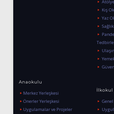
Atölye
Kış O
Yaz O
Sağlık
Pande
Tedbirle
Ulaşı
Yemek
Güven
Anaokulu
İlkokul
Merkez Yerleşkesi
Önerler Yerleşkesi
Genel 
Uygulamalar ve Projeler
Uygul