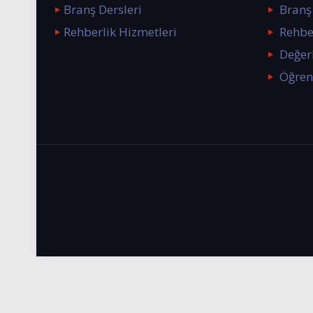
Branş Dersleri
Branş 
Rehberlik Hizmetleri
Rehbe
Değerl
Öğren