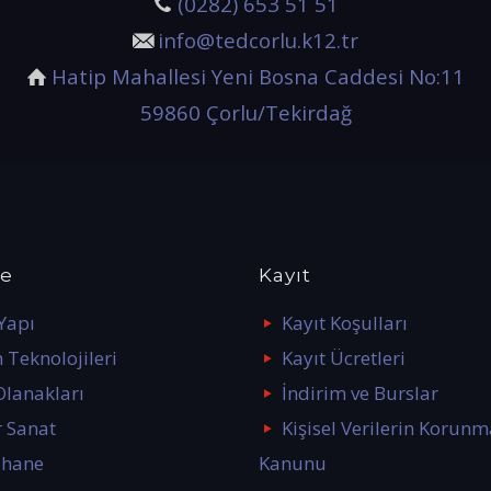
(0282) 653 51 51
info@tedcorlu.k12.tr
Hatip Mahallesi Yeni Bosna Caddesi No:11
59860 Çorlu/Tekirdağ
ke
Kayıt
 Yapı
Kayıt Koşulları
 Teknolojileri
Kayıt Ücretleri
Olanakları
İndirim ve Burslar
r Sanat
Kişisel Verilerin Korunm
phane
Kanunu