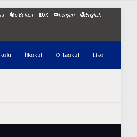
su
e-Bülten
İK
İletişim
English
kulu
İlkokul
Ortaokul
Lise