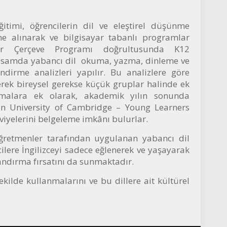
ğitimi, öğrencilerin dil ve eleştirel düşünme
üne alınarak ve bilgisayar tabanlı programlar
er Çerçeve Programı doğrultusunda K12
apsamda yabancı dil okuma, yazma, dinleme ve
irme analizleri yapılır. Bu analizlere göre
rek bireysel gerekse küçük gruplar halinde ek
lışmalara ek olarak, akademik yılın sonunda
olan University of Cambridge – Young Learners
seviyelerini belgeleme imkânı bulurlar.
retmenler tarafından uygulanan yabancı dil
ncilere İngilizceyi sadece eğlenerek ve yaşayarak
zandırma fırsatını da sunmaktadır.
şekilde kullanmalarını ve bu dillere ait kültürel