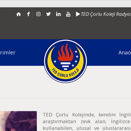
TED Çorlu Koleji Radyo
irimler
Anao
TED Çorlu Kolejinde, kendini İngil
araştırmaktan zevk alan, İngilizc
kullanabilen, ulusal ve uluslararas