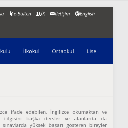
su
e-Bülten
İK
İletişim
English
kulu
İlkokul
Ortaokul
Lise
izce ifade edebilen, İngilizce okumaktan ve
e bilgisini başka dersler ve alanlarda da
ı sınavlarda yüksek başarı gösteren bireyler