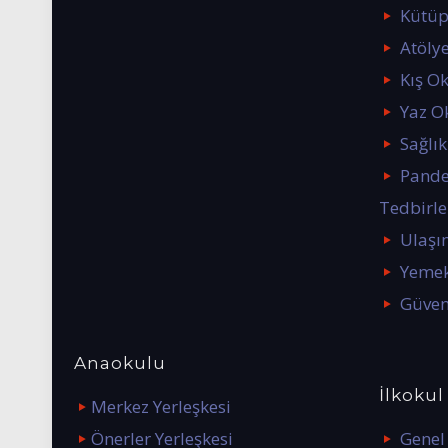
Kütü
Atölye
Kış O
Yaz O
Sağlık
Pande
Tedbirle
Ulaşı
Yemek
Güven
Anaokulu
İlkokul
Merkez Yerleşkesi
Önerler Yerleşkesi
Genel 