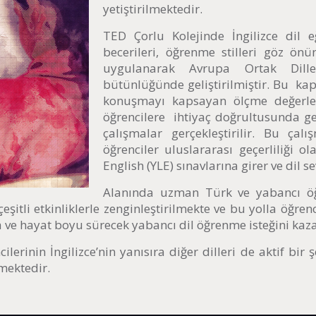
yetiştirilmektedir.
TED Çorlu Kolejinde İngilizce dil e
becerileri, öğrenme stilleri göz ön
uygulanarak Avrupa Ortak Dill
bütünlüğünde geliştirilmiştir. Bu k
konuşmayı kapsayan ölçme değerlend
öğrencilere ihtiyaç doğrultusunda ge
çalışmalar gerçekleştirilir. Bu ça
öğrenciler uluslararası geçerliliği 
English (YLE) sınavlarına girer ve dil 
Alanında uzman Türk ve yabancı öğ
eşitli etkinliklerle zenginleştirilmekte ve bu yolla öğre
ma ve hayat boyu sürecek yabancı dil öğrenme isteğini ka
erinin İngilizce’nin yanısıra diğer dilleri de aktif bir 
mektedir.