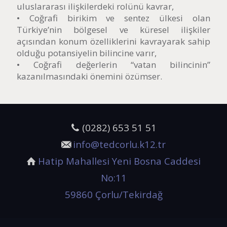
uluslararası ilişkilerdeki rolünü kavrar,
• Coğrafi birikim ve sentez ülkesi olan
Türkiye’nin bölgesel ve küresel ilişkiler
açısından konum özelliklerini kavrayarak sahip
olduğu potansiyelin bilincine varır,
• Coğrafi değerlerin “vatan bilincinin”
kazanılmasındaki önemini özümser.
(0282) 653 51 51
info@tedcorlu.k12.tr
Hatip Mahallesi Yeni Bosna Caddesi
No:11
59860 Çorlu/Tekirdağ